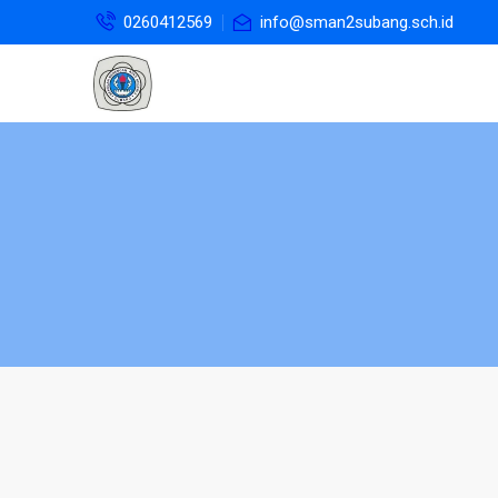
0260412569
info@sman2subang.sch.id