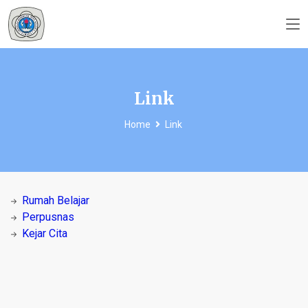
Link
Home
Link
Rumah Belajar
Perpusnas
Kejar Cita