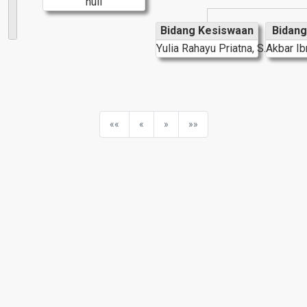
null
Bidang Kesiswaan
Bidang
Yulia Rahayu Priatna, S.Pd
Akbar Ib
««
«
»
»»